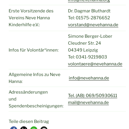
Erste Vorsitzende des
Dr. Dagmar Bluthardt
Vereins Neve Hanna
Tel: 01575-2876652
Kinderhilfe e.V.:
vorstand@nevehanna.de
Simone Berger-Lober
Cleudner Str. 24
Infos für Volontär*innen:
04349 Leipzig
Tel: 0341-9219803
volontaere@nevehanna.de
Allgemeine Infos zu Neve
info@nevehanna.de
Hanna:
Adressänderungen
Tel. (AB): 069/50930611
und
mail@nevehanna.de
Spendenbescheinigungen:
Teile diesen Beitrag