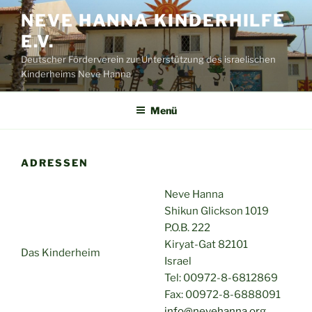
Zum
NEVE HANNA KINDERHILFE
Inhalt
E.V.
springen
Deutscher Förderverein zur Unterstützung des israelischen
Kinderheims Neve Hanna
Menü
ADRESSEN
Neve Hanna
Shikun Glickson 1019
P.O.B. 222
Kiryat-Gat 82101
Das Kinderheim
Israel
Tel: 00972-8-6812869
Fax: 00972-8-6888091
info@nevehanna.org