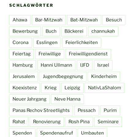
SCHLAGWÖRTER
Ahawa
Bar-Mitzwah
Bat-Mitzwah
Besuch
Bewerbung
Buch
Bäckerei
channukah
Corona
Esslingen
Feierlichkeiten
Feiertag
Freiwillige
Freiwilligendienst
Hamburg
Hanni Ullmann
IJFD
Israel
Jerusalem
Jugendbegegnung
Kinderheim
Koexistenz
Krieg
Leipzig
NativLaShalom
Neuer Jahrgang
Neve Hanna
Panas Rechov Streetlights
Pessach
Purim
Rahat
Renovierung
Rosh Pina
Seminare
Spenden
Spendenaufruf
Umbauten