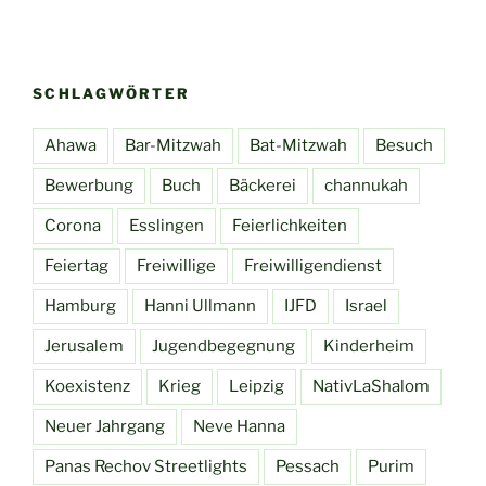
SCHLAGWÖRTER
Ahawa
Bar-Mitzwah
Bat-Mitzwah
Besuch
Bewerbung
Buch
Bäckerei
channukah
Corona
Esslingen
Feierlichkeiten
Feiertag
Freiwillige
Freiwilligendienst
Hamburg
Hanni Ullmann
IJFD
Israel
Jerusalem
Jugendbegegnung
Kinderheim
Koexistenz
Krieg
Leipzig
NativLaShalom
Neuer Jahrgang
Neve Hanna
Panas Rechov Streetlights
Pessach
Purim