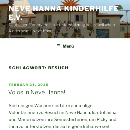
Zum
NEVE HANNA KINDERHILFE
Inhalt
E.V.
springen
Deutscher Förderverein zur Unterstützung des israelischen
Kinderheims Neve Hanna
Menü
SCHLAGWORT:
BESUCH
VERÖFFENTLICHT
FEBRUAR 24, 2025
AM
Volos in Neve Hanna!
Seit einigen Wochen sind drei ehemalige
Volontärinnen zu Besuch in Neve Hanna. Ida, Johanna
und Marie nutzen ihre Semesterferien, um Ricky und
Jona zu unterstützen, die auf eigene Initiative seit