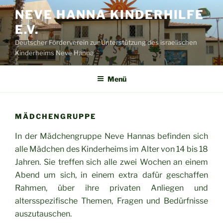
Zum
NEVE HANNA KINDERHILFE
Inhalt
E.V.
springen
Deutscher Förderverein zur Unterstützung des israelischen
Kinderheims Neve Hanna
Menü
MÄDCHENGRUPPE
In der Mädchengruppe Neve Hannas befinden sich
alle Mädchen des Kinderheims im Alter von 14 bis 18
Jahren. Sie treffen sich alle zwei Wochen an einem
Abend um sich, in einem extra dafür geschaffen
Rahmen, über ihre privaten Anliegen und
altersspezifische Themen, Fragen und Bedürfnisse
auszutauschen.