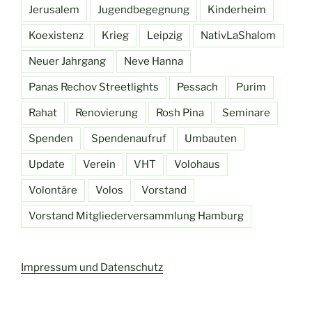
Jerusalem
Jugendbegegnung
Kinderheim
Koexistenz
Krieg
Leipzig
NativLaShalom
Neuer Jahrgang
Neve Hanna
Panas Rechov Streetlights
Pessach
Purim
Rahat
Renovierung
Rosh Pina
Seminare
Spenden
Spendenaufruf
Umbauten
Update
Verein
VHT
Volohaus
Volontäre
Volos
Vorstand
Vorstand Mitgliederversammlung Hamburg
Impressum und Datenschutz