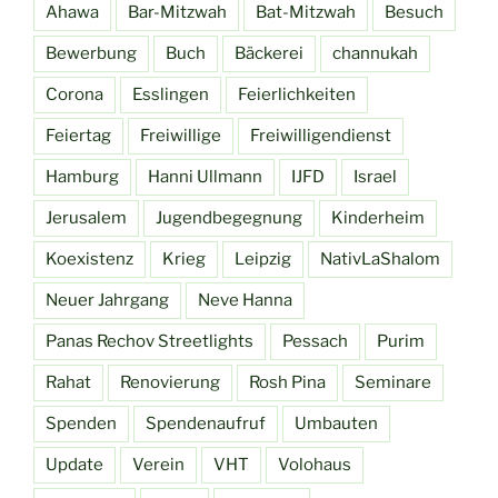
Ahawa
Bar-Mitzwah
Bat-Mitzwah
Besuch
Bewerbung
Buch
Bäckerei
channukah
Corona
Esslingen
Feierlichkeiten
Feiertag
Freiwillige
Freiwilligendienst
Hamburg
Hanni Ullmann
IJFD
Israel
Jerusalem
Jugendbegegnung
Kinderheim
Koexistenz
Krieg
Leipzig
NativLaShalom
Neuer Jahrgang
Neve Hanna
Panas Rechov Streetlights
Pessach
Purim
Rahat
Renovierung
Rosh Pina
Seminare
Spenden
Spendenaufruf
Umbauten
Update
Verein
VHT
Volohaus