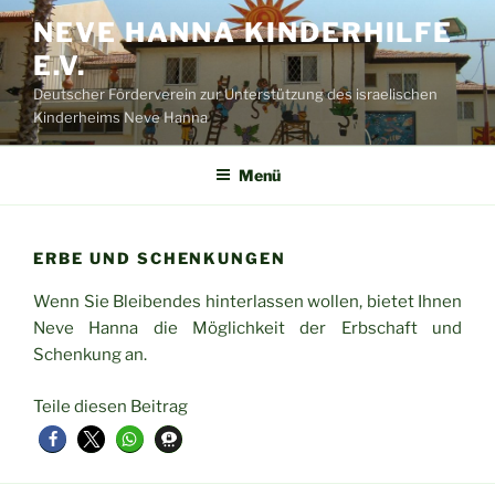
Zum
NEVE HANNA KINDERHILFE
Inhalt
E.V.
springen
Deutscher Förderverein zur Unterstützung des israelischen
Kinderheims Neve Hanna
Menü
ERBE UND SCHENKUNGEN
Wenn Sie Bleibendes hinterlassen wollen, bietet Ihnen
Neve Hanna die Möglichkeit der Erbschaft und
Schenkung an.
Teile diesen Beitrag