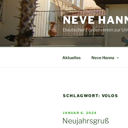
Zum
Inhalt
NEVE HANN
springen
Deutscher Förderverein zur Un
Aktuelles
Neve Hanna
SCHLAGWORT:
VOLOS
VERÖFFENTLICHT
JANUAR 6, 2024
AM
Neujahrsgruß