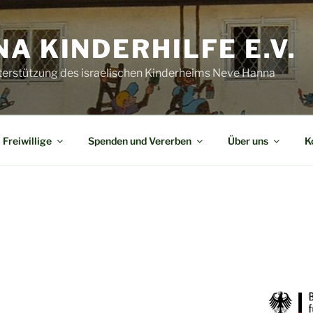
A KINDERHILFE E.V.
terstützung des israelischen Kinderheims Neve Hanna
Freiwillige
Spenden und Vererben
Über uns
K