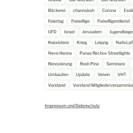
Bäckerei
channukah
Corona
Essl
Feiertag
Freiwillige
Freiwilligendienst
IJFD
Israel
Jerusalem
Jugendbege
Koexistenz
Krieg
Leipzig
NativLa
Neve Hanna
Panas Rechov Streetlights
Renovierung
Rosh Pina
Seminare
Umbauten
Update
Verein
VHT
Vorstand
Vorstand Mitgliederversamml
Impressum und Datenschutz