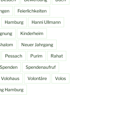
ingen
Feierlichkeiten
Hamburg
Hanni Ullmann
gnung
Kinderheim
Shalom
Neuer Jahrgang
Pessach
Purim
Rahat
Spenden
Spendenaufruf
Volohaus
Volontäre
Volos
ung Hamburg