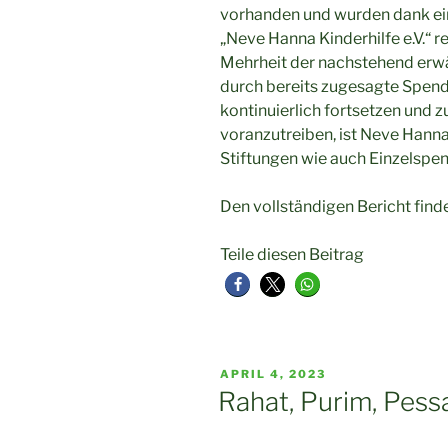
vorhanden und wurden dank ei
„Neve Hanna Kinderhilfe e.V.“ re
Mehrheit der nachstehend erw
durch bereits zugesagte Spend
kontinuierlich fortsetzen und 
voranzutreiben, ist Neve Hanna
Stiftungen wie auch Einzelspe
Den vollständigen Bericht find
Teile diesen Beitrag
VERÖFFENTLICHT
APRIL 4, 2023
AM
Rahat, Purim, Pess