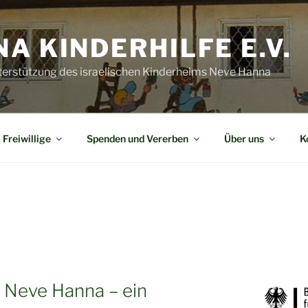
A KINDERHILFE E.V.
terstützung des israelischen Kinderheims Neve Hanna
Freiwillige
Spenden und Vererben
Über uns
K
n Neve Hanna – ein