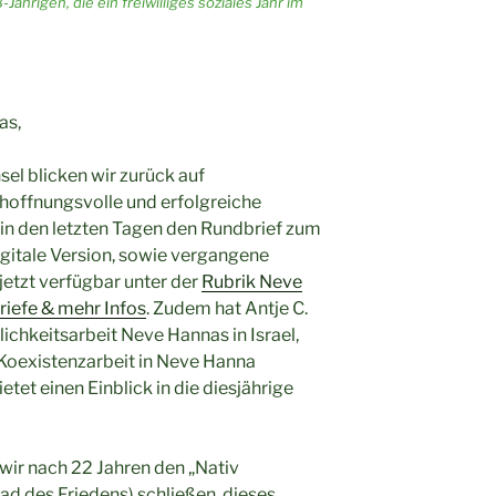
Jährigen, die ein freiwilliges soziales Jahr im
as,
l blicken wir zurück auf
hoffnungsvolle und erfolgreiche
 in den letzten Tagen den Rundbrief zum
igitale Version, sowie vergangene
etzt verfügbar unter der
Rubrik Neve
iefe & mehr Infos
. Zudem hat Antje C.
lichkeitsarbeit Neve Hannas in Israel,
e Koexistenzarbeit in Neve Hanna
ietet einen Einblick in die diesjährige
ir nach 22 Jahren den „Nativ
ad des Friedens) schließen, dieses