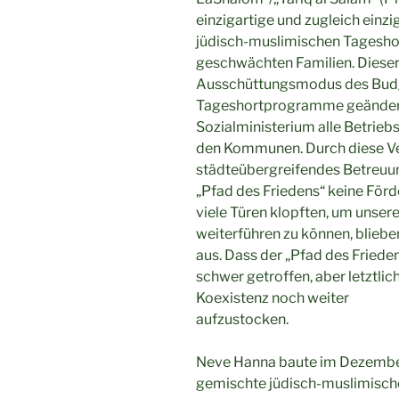
einzigartige und zugleich einzi
jüdisch-muslimischen Tageshor
geschwächten Familien. Dieser 
Ausschüttungsmodus des Budge
Tageshortprogramme geändert
Sozialministerium alle Betri
den Kommunen. Durch diese Ve
städteübergreifendes Betreu
„Pfad des Friedens“ keine För
viele Türen klopften, um unser
weiterführen zu können, blieb
aus. Dass der „Pfad des Friede
schwer getroffen, aber letztlic
Koexistenz noch weiter
aufzustocken.
Neve Hanna baute im Dezembe
gemischte jüdisch-muslimisch