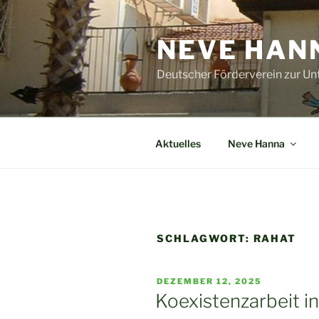
Zum
Inhalt
NEVE HANN
springen
Deutscher Förderverein zur Un
Aktuelles
Neve Hanna
SCHLAGWORT:
RAHAT
VERÖFFENTLICHT
DEZEMBER 12, 2025
AM
Koexistenzarbeit i