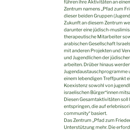
führen ihre Aktivitäten an ei
Zentrum namens „Pfad zum Fri
dieser beiden Gruppen (Jugend
Zukunft an diesem Zentrum wei
darunter eine jüdisch-muslimi
therapeutische Mitarbeiter sow
arabischen Gesellschaft Israel
mit anderen Projekten und Ver
und Jugendlichen der jüdischen
arbeiten. Drüber hinaus werden 
Jugendaustauschprogramme um
einem lebendigen Treffpunkt ei
Koexistenz sowohl von jugend
israelischen Bürger*innen mit
Diesen Gesamtaktivitäten soll
entspringen, die auf erlebnisor
community“ basiert.
Das Zentrum „Pfad zum Frieden
Unterstützung mehr. Die erford