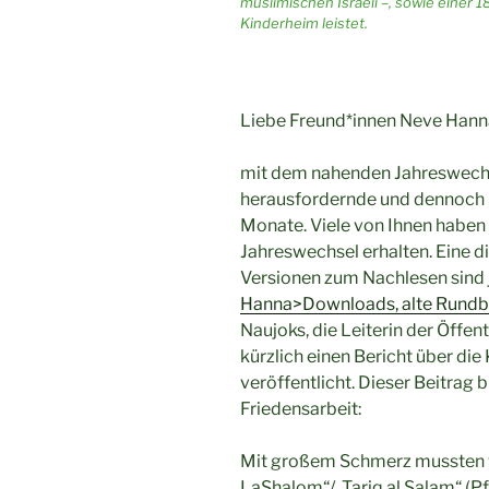
muslimischen Israeli –, sowie einer 18-
Kinderheim leistet.
Liebe Freund*innen Neve Hann
mit dem nahenden Jahreswechse
herausfordernde und dennoch 
Monate. Viele von Ihnen haben
Jahreswechsel erhalten. Eine d
Versionen zum Nachlesen sind j
Hanna>Downloads, alte Rundbr
Naujoks, die Leiterin der Öffent
kürzlich einen Bericht über di
veröffentlicht. Dieser Beitrag b
Friedensarbeit:
Mit großem Schmerz mussten w
LaShalom“/„Tariq al Salam“ (Pf