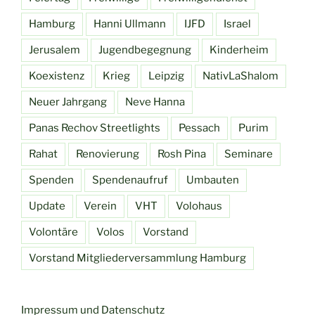
Hamburg
Hanni Ullmann
IJFD
Israel
Jerusalem
Jugendbegegnung
Kinderheim
Koexistenz
Krieg
Leipzig
NativLaShalom
Neuer Jahrgang
Neve Hanna
Panas Rechov Streetlights
Pessach
Purim
Rahat
Renovierung
Rosh Pina
Seminare
Spenden
Spendenaufruf
Umbauten
Update
Verein
VHT
Volohaus
Volontäre
Volos
Vorstand
Vorstand Mitgliederversammlung Hamburg
Impressum und Datenschutz