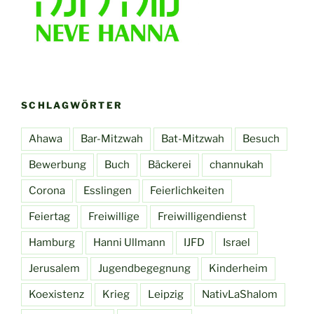
SCHLAGWÖRTER
Ahawa
Bar-Mitzwah
Bat-Mitzwah
Besuch
Bewerbung
Buch
Bäckerei
channukah
Corona
Esslingen
Feierlichkeiten
Feiertag
Freiwillige
Freiwilligendienst
Hamburg
Hanni Ullmann
IJFD
Israel
Jerusalem
Jugendbegegnung
Kinderheim
Koexistenz
Krieg
Leipzig
NativLaShalom