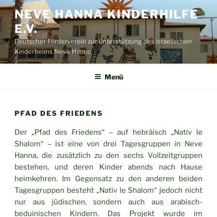
Zum
NEVE HANNA KINDERHILFE
Inhalt
E.V.
springen
Deutscher Förderverein zur Unterstützung des israelischen
Kinderheims Neve Hanna
Menü
PFAD DES FRIEDENS
Der „Pfad des Friedens“ – auf hebräisch „Nativ le
Shalom“ – ist eine von drei Tagesgruppen in Neve
Hanna, die zusätzlich zu den sechs Vollzeitgruppen
bestehen, und deren Kinder abends nach Hause
heimkehren. Im Gegensatz zu den anderen beiden
Tagesgruppen besteht „Nativ le Shalom“ jedoch nicht
nur aus jüdischen, sondern auch aus arabisch-
beduinischen Kindern. Das Projekt wurde im