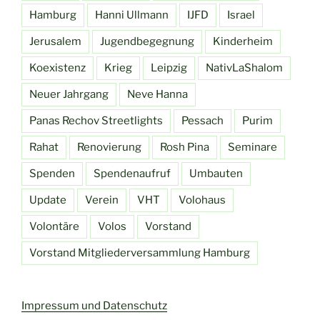
Hamburg
Hanni Ullmann
IJFD
Israel
Jerusalem
Jugendbegegnung
Kinderheim
Koexistenz
Krieg
Leipzig
NativLaShalom
Neuer Jahrgang
Neve Hanna
Panas Rechov Streetlights
Pessach
Purim
Rahat
Renovierung
Rosh Pina
Seminare
Spenden
Spendenaufruf
Umbauten
Update
Verein
VHT
Volohaus
Volontäre
Volos
Vorstand
Vorstand Mitgliederversammlung Hamburg
Impressum und Datenschutz