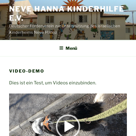
Zum
NEVE HANNA KINDERHILFE
Inhalt
E.V.
springen
Deutscher Förderverein zur Unterstützung des israelischen
Kinderheims Neve Hanna
Menü
VIDEO-DEMO
Dies ist ein Test, um Videos einzubinden.
Video-
Player