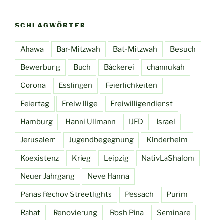
SCHLAGWÖRTER
Ahawa
Bar-Mitzwah
Bat-Mitzwah
Besuch
Bewerbung
Buch
Bäckerei
channukah
Corona
Esslingen
Feierlichkeiten
Feiertag
Freiwillige
Freiwilligendienst
Hamburg
Hanni Ullmann
IJFD
Israel
Jerusalem
Jugendbegegnung
Kinderheim
Koexistenz
Krieg
Leipzig
NativLaShalom
Neuer Jahrgang
Neve Hanna
Panas Rechov Streetlights
Pessach
Purim
Rahat
Renovierung
Rosh Pina
Seminare