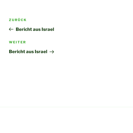
Beitragsnavigation
Vorheriger
ZURÜCK
Beitrag
Bericht aus Israel
Nächster
WEITER
Beitrag
Bericht aus Israel