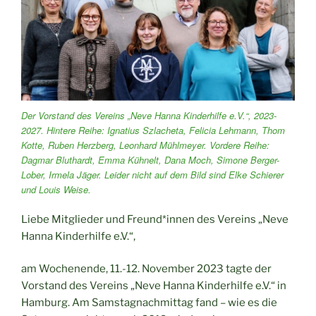
Der Vorstand des Vereins „Neve Hanna Kinderhilfe e.V.“, 2023-
2027. Hintere Reihe: Ignatius Szlacheta, Felicia Lehmann, Thom
Kotte, Ruben Herzberg, Leonhard Mühlmeyer. Vordere Reihe:
Dagmar Bluthardt, Emma Kühnelt, Dana Moch, Simone Berger-
Lober, Irmela Jäger. Leider nicht auf dem Bild sind Elke Schierer
und Louis Weise.
Liebe Mitglieder und Freund*innen des Vereins „Neve
Hanna Kinderhilfe e.V.“,
am Wochenende, 11.-12. November 2023 tagte der
Vorstand des Vereins „Neve Hanna Kinderhilfe e.V.“ in
Hamburg. Am Samstagnachmittag fand – wie es die