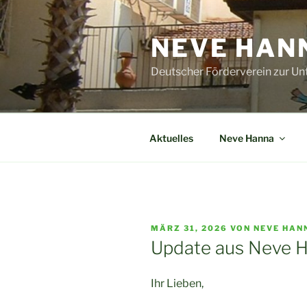
Zum
Inhalt
NEVE HANN
springen
Deutscher Förderverein zur Un
Aktuelles
Neve Hanna
VERÖFFENTLICHT
MÄRZ 31, 2026
VON
NEVE HAN
AM
Update aus Neve 
Ihr Lieben,