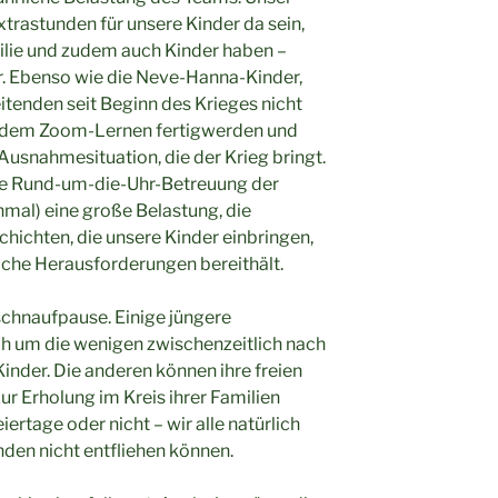
trastunden für unsere Kinder da sein,
ilie und zudem auch Kinder haben –
r. Ebenso wie die Neve-Hanna-Kinder,
itenden seit Beginn des Krieges nicht
t dem Zoom-Lernen fertigwerden und
 Ausnahmesituation, die der Krieg bringt.
die Rund-um-die-Uhr-Betreuung der
mal) eine große Belastung, die
hichten, die unsere Kinder einbringen,
iche Herausforderungen bereithält.
schnaufpause. Einige jüngere
h um die wenigen zwischenzeitlich nach
nder. Die anderen können ihre freien
ur Erholung im Kreis ihrer Familien
ertage oder nicht – wir alle natürlich
en nicht entfliehen können.