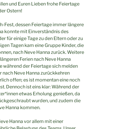
len und Euren Lieben frohe Feiertage
er Ostern!
ch-Fest, dessen Feiertage immer längere
na konnte mit Einverständnis des
er für einige Tage zu den Eltern oder zu
igen Tagen kam eine Gruppe Kinder, die
können, nach Neve Hanna zurück. Weitere
 längeren Ferien nach Neve Hanna
ie während der Feiertage sich melden
her nach Neve Hanna zurückkehren
rlich offen; es ist momentan eine noch
st. Dennoch ist eins klar: Während der
ter*innen etwas Erholung genießen, da
urückgeschraubt wurden, und zudem die
Neve Hanna kommen.
eve Hanna vor allem mit einer
hrliche Belastung des Teams. Unser