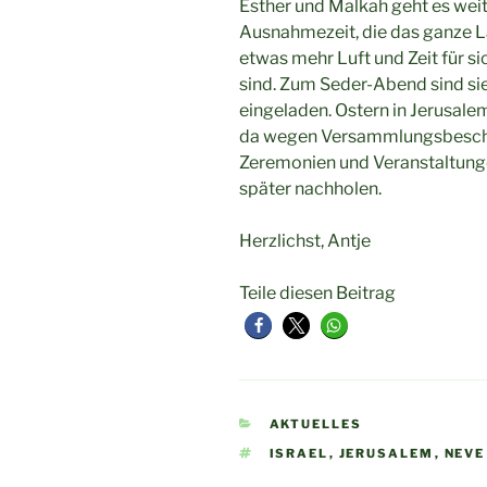
Esther und Malkah geht es weite
Ausnahmezeit, die das ganze L
etwas mehr Luft und Zeit für si
sind. Zum Seder-Abend sind sie
eingeladen. Ostern in Jerusalem 
da wegen Versammlungsbeschr
Zeremonien und Veranstaltunge
später nachholen.
Herzlichst, Antje
Teile diesen Beitrag
KATEGORIEN
AKTUELLES
SCHLAGWÖRTER
ISRAEL
,
JERUSALEM
,
NEVE