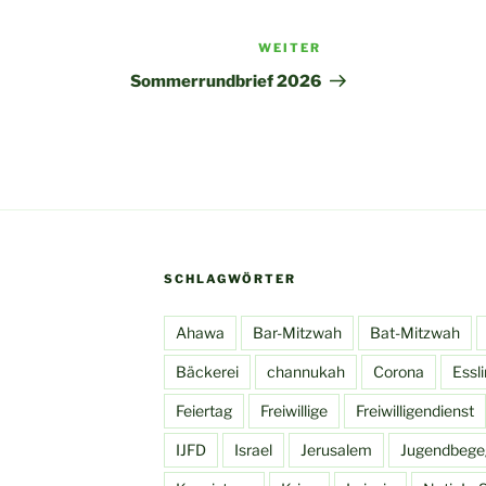
WEITER
Nächster
Beitrag
Sommerrundbrief 2026
SCHLAGWÖRTER
Ahawa
Bar-Mitzwah
Bat-Mitzwah
Bäckerei
channukah
Corona
Essl
Feiertag
Freiwillige
Freiwilligendienst
IJFD
Israel
Jerusalem
Jugendbege