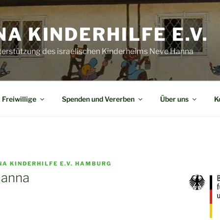
A KINDERHILFE E.V.
terstützung des israelischen Kinderheims Neve Hanna
Freiwillige
Spenden und Vererben
Über uns
K
NA KINDERHILFE E.V. HAMBURG
Hanna